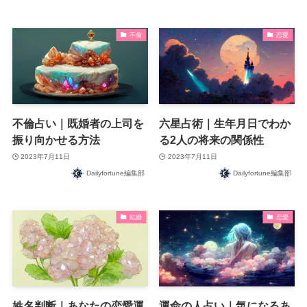
不倫
恋愛
不倫占い｜既婚者の上司を
六星占術｜生年月日でわか
振り向かせる方法
る2人の将来の関係性
2023年7月11日
2023年7月11日
Dailyfortune編集部
Dailyfortune編集部
結婚
恋愛
姓名判断｜あなたの恋愛運
運命の人占い｜気になるあ