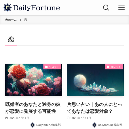
ホーム
恋
恋
タロット
タロット
既婚者のあなたと独身の彼
片思い占い｜あの人にとっ
が恋愛に発展する可能性
てあなたは恋愛対象？
2023年7月11日
2023年7月11日
Dailyfortune編集部
Dailyfortune編集部