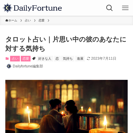
ホーム
占い
恋愛
タロット占い｜片思い中の彼のあなたに
対する気持ち
2023年7月11日
占い
恋愛
好きな人
恋
気持ち
進展
Dailyfortune編集部