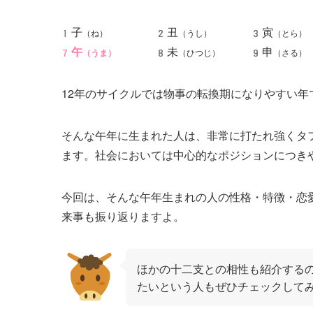
子
丑
寅
（ね）
（うし）
（とら）
午
未
申
（うま）
（ひつじ）
（さる）
12年のサイクルでは物事の転換期になりやすい年
そんな午年に生まれた人は、非常に打たれ強くタ
ます。社会においては中心的なポジションにつき
今回は、そんな午年生まれの人の性格・特徴・恋
来事も振り返りますよ。
ほかの十二支との相性も紹介する
たいという人もぜひチェックして