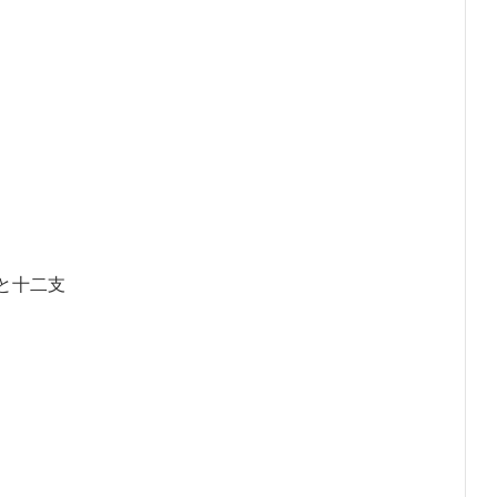
向
と十二支