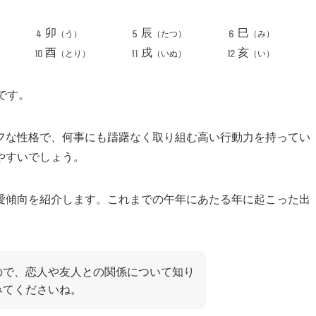
卯
辰
巳
（う）
（たつ）
（み）
酉
戌
亥
（とり）
（いぬ）
（い）
です。
フな性格で、何事にも躊躇なく取り組む高い行動力を持ってい
やすいでしょう。
愛傾向を紹介します。これまでの午年にあたる年に起こった出
ので、恋人や友人との関係について知り
みてくださいね。