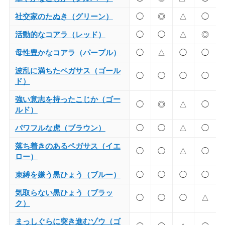
社交家のたぬき（グリーン）
◯
◎
△
◯
活動的なコアラ（レッド）
◯
◯
△
◎
母性豊かなコアラ（パープル）
◯
△
◯
◯
波乱に満ちたペガサス（ゴール
◯
◯
◯
◯
ド）
強い意志を持ったこじか（ゴー
◯
◎
△
◯
ルド）
パワフルな虎（ブラウン）
◯
◯
△
◯
落ち着きのあるペガサス（イエ
◯
◯
△
◯
ロー）
束縛を嫌う黒ひょう（ブルー）
◯
◯
◯
◯
気取らない黒ひょう（ブラッ
◯
◯
◯
△
ク）
まっしぐらに突き進むゾウ（ゴ