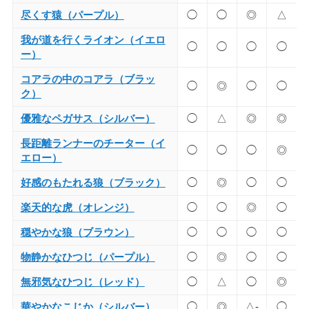
尽くす猿（パープル）
◯
◯
◎
△
我が道を行くライオン（イエロ
◯
◯
◯
◯
ー）
コアラの中のコアラ（ブラッ
◯
◎
◯
◯
ク）
優雅なペガサス（シルバー）
◯
△
◎
◎
長距離ランナーのチーター（イ
◯
◯
◯
◎
エロー）
好感のもたれる狼（ブラック）
◯
◎
◯
◯
楽天的な虎（オレンジ）
◯
◯
◎
◯
穏やかな狼（ブラウン）
◯
◯
◯
◯
物静かなひつじ（パープル）
◯
◎
◯
◯
無邪気なひつじ（レッド）
◯
△
◯
◎
華やかなこじか（シルバー）
◯
◎
△-
◯