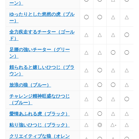
ーン）
ゆったりとした悠然の虎（ブル
◯
◯
△
△
ー）
全力疾走するチーター（ゴール
△
△
△
◯
ド）
足腰の強いチーター（グリー
△
△
◯
◯
ン）
頼られると嬉しいひつじ（ブラ
△
◯
△
△
ウン）
放浪の狼（ブルー）
△
◯
◯
△
チャレンジ精神旺盛なひつじ
△
◯
△
◯
（ブルー）
愛情あふれる虎（ブラック）
△
◯
△
△
粘り強いひつじ（ブラック）
△
◎
△-
△
クリエイティブな狼（オレン