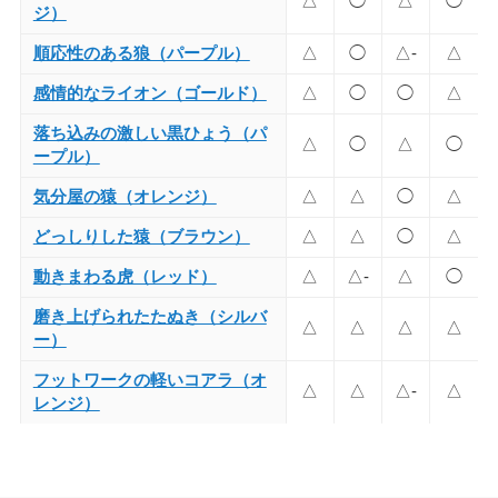
△
◯
△
◯
ジ）
順応性のある狼（パープル）
△
◯
△-
△
感情的なライオン（ゴールド）
△
◯
◯
△
落ち込みの激しい黒ひょう（パ
△
◯
△
◯
ープル）
気分屋の猿（オレンジ）
△
△
◯
△
どっしりした猿（ブラウン）
△
△
◯
△
動きまわる虎（レッド）
△
△-
△
◯
磨き上げられたたぬき（シルバ
△
△
△
△
ー）
フットワークの軽いコアラ（オ
△
△
△-
△
レンジ）