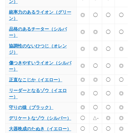
ン）
統率力のあるライオン（グリー
◎
◯
◯
◯
ン）
品格のあるチーター（シルバ
◎
◎
◯
◯
ー）
協調性のないひつじ（オレン
◎
◎
◯
◎
ジ）
傷つきやすいライオン（シルバ
◎
◯
◯
◎
ー）
正直なこじか（イエロー）
◎
◎
◯
◯
リーダーとなるゾウ（イエロ
◎
◯
◯
◎
ー）
守りの猿（ブラック）
◎
◯
◯
◎
デリケートなゾウ（シルバー）
◯
△-
◎
◎
大器晩成のたぬき（イエロー）
◯
◯
◯
◎