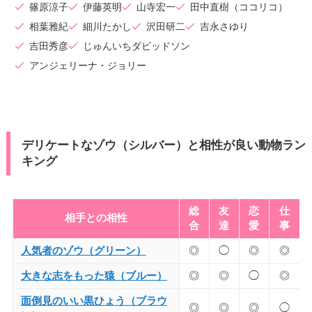
篠原涼子
伊藤英明
山寺宏一
田中直樹（ココリコ）
相葉雅紀
細川たかし
沢田研二
吉永さゆり
吉田秀彦
じゅんいちダビッドソン
アンジェリーナ・ジョリー
デリケートなゾウ（シルバー）と相性が良い動物ラン
キング
総
友
恋
仕
相手との相性
合
達
愛
事
人気者のゾウ（グリーン）
◎
◯
◎
◎
大きな志をもった猿（ブルー）
◎
◎
◯
◎
面倒見のいい黒ひょう（ブラウ
◎
◎
◎
◯