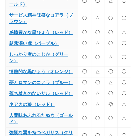
◯
◯
△
◯
ールド）
サービス精神旺盛なコアラ（ブ
◯
△
◯
◯
ラウン）
感情豊かな黒ひょう（レッド）
◯
◯
◯
△
慈悲深い虎（パープル）
◯
△
◯
◯
しっかり者のこじか（グリー
◯
◯
△
◯
ン）
情熱的な黒ひょう（オレンジ）
◯
△
◯
◯
夢とロマンのコアラ（ブルー）
◯
◯
△
◯
落ち着きのないサル（レッド）
◯
△
◯
◯
ネアカの狼（レッド）
◯
△
◎
△
人間味あふれるたぬき（ゴール
◯
◯
◯
△
ド）
強靭な翼を持つペガサス（グリ
◯
◯
△
◯