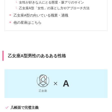
女性が好きな人にとる態度・脈アリのサイン
乙女座A型「女性」の落とし方やアプローチ方法
乙女座A型の向いている職業・適職
他の星座はこちら
乙女座A型男性のあるある性格
A
乙女座
几帳面で完璧主義