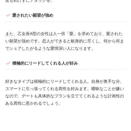
度もめげずにアタックを。
愛されたい願望が強め
また、乙女座A型の女性は人一倍「愛」を求めており、愛された
い願望が強めです。恋人ができると献身的に尽くし、何から何ま
でシェアしたがるような愛情深い人になります。
積極的にリードしてくれる人が好み
好きなタイプは積極的にリードしてくれる人。自身が奥手な分、
スマートに引っ張ってくれる異性を好みます。曖昧なことが嫌い
なので、デートも具体的なプランを立ててくれるような計画性の
ある異性に惹かれるでしょう。