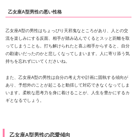
乙女座A型男性の悪い性格
乙女座A型の男性はちょっぴり天邪鬼なところがあり、人との交
流を楽しみにする反面、相手が踏み込んでくるとスッと距離を取
ってしまうことも。打ち解けられたと喜ぶ相手からすると、自分
の勘違いだったのかと悲しくなってしまいます。人に寄り添う気
持ちを忘れずにいてくださいね。
また、乙女座A型の男性は自分の考え方や計画に固執する傾向が
あり、予想外のことが起こると動揺して対応できなくなってしま
います。柔軟な思考力を身に着けることが、人生を豊かにするカ
ギとなるでしょう。
乙女座A型男性の恋愛傾向