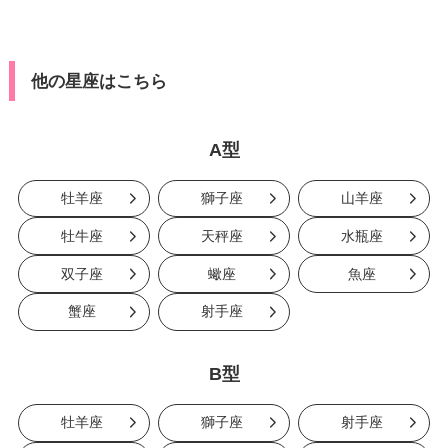
他の星座はこちら
A型
牡羊座
獅子座
山羊座
牡牛座
天秤座
水瓶座
双子座
蠍座
魚座
蟹座
射手座
B型
牡羊座
獅子座
射手座