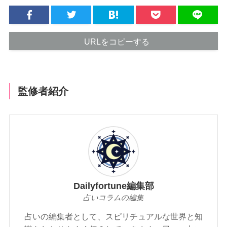
URLをコピーする
監修者紹介
Dailyfortune編集部
占いコラムの編集
占いの編集者として、スピリチュアルな世界と知