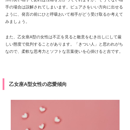
手の場合は誤解されてしまいます。ピュアさをいい方向に出せる
ように、発言の前にひと呼吸おいて相手がどう受け取るか考えて
みましょう。
また、乙女座A型の女性は不正を見ると敵意をむき出しにして厳
しい態度で批判することがあります。「きつい人」と思われがち
なので、柔軟な思考力とソフトな言葉使いを心掛けると吉です。
乙女座A型女性の恋愛傾向