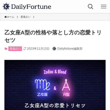
ホーム
星座占い
乙女座A型の性格や落とし方の恋愛トリ
セツ
2023年11月13日
Dailyfortune編集部
星座占い