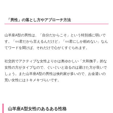
「男性」の落とし方やアプローチ方法
山羊座A型の男性は、「自分だからこそ」という特別感に弱いで
す。「○○君だから言えるんだけど」「○○君にしか頼めない」なん
てワードを聞けば、それだけで心がくすぐられます。
社交的でアクティブな女性よりかは奥ゆかしい「大和撫子」的な
女性の方がタイプなので、ぐいぐいと迫るのは避けた方が良いで
しょう。また山羊座A型の男性は倹約家が多いので、お金遣いの
荒い女性にはトキメキづらいです。
山羊座A型女性のあるある性格