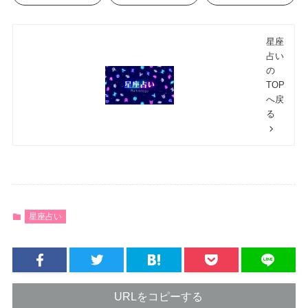
星座
占い
の
TOP
へ戻
る
星座占い
URLをコピーする