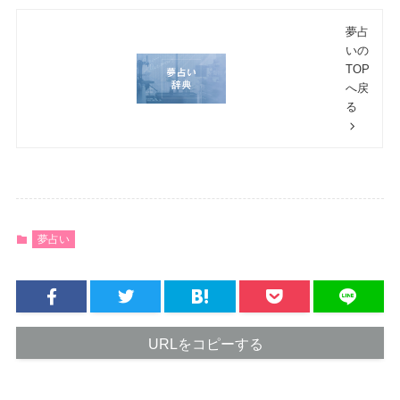
夢占
いの
TOP
へ戻
る
夢占い
URLをコピーする