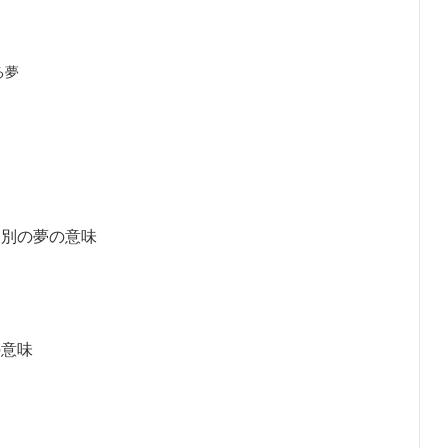
る夢
動別の夢の意味
の意味