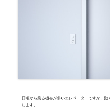
日頃から乗る機会が多いエレベーターですが、動
します。