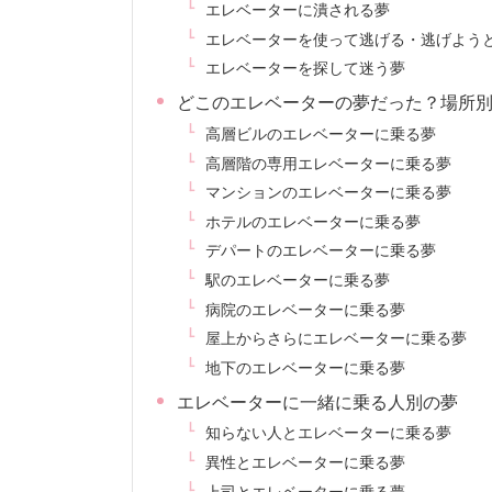
エレベーターに潰される夢
エレベーターを使って逃げる・逃げよう
エレベーターを探して迷う夢
どこのエレベーターの夢だった？場所
高層ビルのエレベーターに乗る夢
高層階の専用エレベーターに乗る夢
マンションのエレベーターに乗る夢
ホテルのエレベーターに乗る夢
デパートのエレベーターに乗る夢
駅のエレベーターに乗る夢
病院のエレベーターに乗る夢
屋上からさらにエレベーターに乗る夢
地下のエレベーターに乗る夢
エレベーターに一緒に乗る人別の夢
知らない人とエレベーターに乗る夢
異性とエレベーターに乗る夢
上司とエレベーターに乗る夢