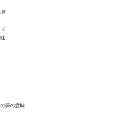
る夢
こと
意味
別の夢の意味