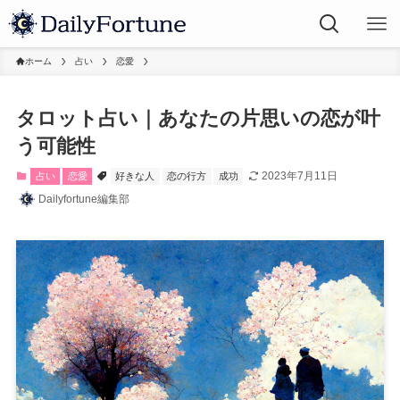
ホーム
占い
恋愛
タロット占い｜あなたの片思いの恋が叶
う可能性
2023年7月11日
占い
恋愛
好きな人
恋の行方
成功
Dailyfortune編集部