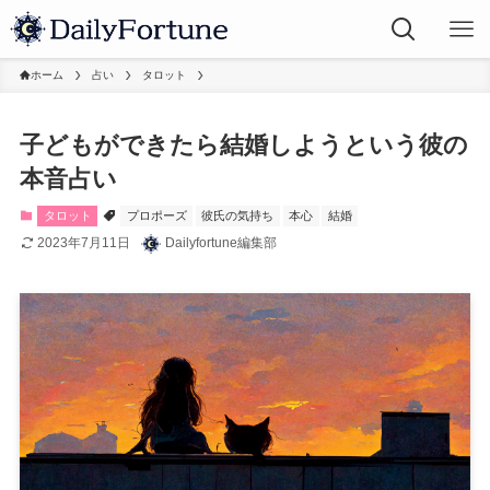
ホーム
占い
タロット
子どもができたら結婚しようという彼の
本音占い
タロット
プロポーズ
彼氏の気持ち
本心
結婚
2023年7月11日
Dailyfortune編集部