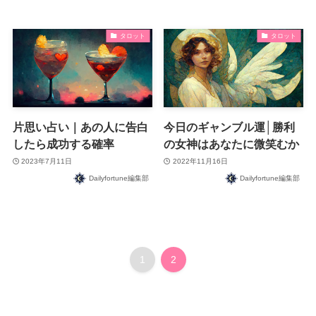
タロット
タロット
片思い占い｜あの人に告白
今日のギャンブル運│勝利
したら成功する確率
の女神はあなたに微笑むか
2023年7月11日
2022年11月16日
Dailyfortune編集部
Dailyfortune編集部
1
2