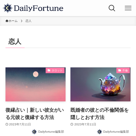
ホーム
恋人
恋人
タロット
不倫
復縁占い｜新しい彼女がい
既婚者の彼との不倫関係を
る元彼と復縁する方法
隠しとおす方法
2023年7月11日
2023年7月11日
Dailyfortune編集部
Dailyfortune編集部