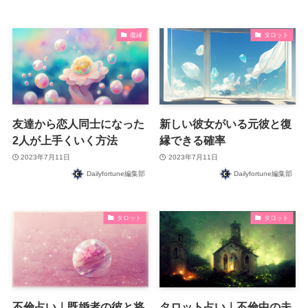
復縁
タロット
友達から恋人同士になった
新しい彼女がいる元彼と復
2人が上手くいく方法
縁できる確率
2023年7月11日
2023年7月11日
Dailyfortune編集部
Dailyfortune編集部
タロット
タロット
不倫占い｜既婚者の彼と将
タロット占い｜不倫中の夫