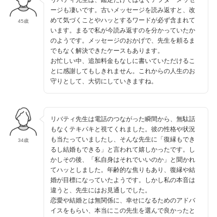
ージも凄いです。古いメッセージを読み返すと、改
めて気づくことやハッとするワードが必ず含まれて
45歳
います。まるで私が今読み返すのを分かっていたか
のようです。メッセージのおかげで、先生を頼るま
でもなく解決できたケースもあります。
お忙しい中、追加料金もなしに書いていただけるこ
とに感謝してもしきれません。これからの人生のお
守りとして、大切にしていきますね。
リバティ先生は電話のつながった瞬間から、無駄話
もなくテキパキと視てくれました。彼の性格や状況
も当たっていましたし、そんな先生に「復縁もでき
34歳
るし結婚もできる」と言われて嬉しかったです。し
かしその後、「私自身はそれでいいのか」と聞かれ
てハッとしました。年齢的な焦りもあり、復縁や結
婚が目標になっていたようです。しかし私の本音は
違うと、先生にはお見通しでした。
恋愛や結婚とは無関係に、幸せになるためのアドバ
イスをもらい、本当にこの先生を選んで良かったと