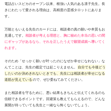
電話占いスピカのオープン以来、根強い人気のある凛子先生。長
きにわたって愛される理由は、高精度の霊感タロットにありま
す。
万能ともいえる先生のカードには、相談者の真の願いや本質もお
見通しです。
相談者が考える理想と、胸に秘めた本当の思いの間
にギャップがあるなら、それを正したうえで願望成就へ導いてく
れます。
そのため「せっかく願いが叶ったのになぜか幸せになれない」な
んてことは、先生の鑑定では起こりえません。
自分でも今後どう
したいのか決めきれないときでも、先生には相談者が幸せになる
道筋が見えている
ので、ぜひ委ねてみてください。
また相談者を守るために、悪い結果もきちんと伝えてくれるのも
信頼できるポイントです。回避策も教えてもらえるので、どんな
展開が待っていても先生と一緒なら怖くないでしょう。