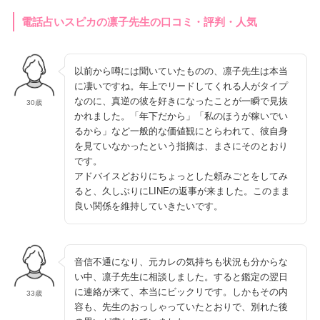
電話占いスピカの凛子先生の口コミ・評判・人気
以前から噂には聞いていたものの、凛子先生は本当
に凄いですね。年上でリードしてくれる人がタイプ
なのに、真逆の彼を好きになったことが一瞬で見抜
30歳
かれました。「年下だから」「私のほうが稼いでい
るから」など一般的な価値観にとらわれて、彼自身
を見ていなかったという指摘は、まさにそのとおり
です。
アドバイスどおりにちょっとした頼みごとをしてみ
ると、久しぶりにLINEの返事が来ました。このまま
良い関係を維持していきたいです。
音信不通になり、元カレの気持ちも状況も分からな
い中、凛子先生に相談しました。すると鑑定の翌日
に連絡が来て、本当にビックリです。しかもその内
33歳
容も、先生のおっしゃっていたとおりで、別れた後