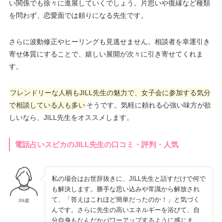
い関係でも徐々に進展していくでしょう。片思いや復縁など種類
を問わず、恋愛面では頼りになる先生です。
さらに波動修正やヒーリングも見逃せません。相談者を幸運引き
寄せ体質にすることで、嬉しい展開が次々に引き寄せてくれま
す。
フレンドリーな人柄もJILL先生の魅力で、女子会に参加する気分
で相談している人も多い
そうです。気軽に頼れる心強い味方が欲
しいなら、JILL先生をオススメします。
電話占いスピカのJILL先生の口コミ・評判・人気
私の場合はお世辞抜きに、JILL先生と話すだけで何で
も解決します。勝手な思い込みや常識から解放され
て、「答えはこれほど簡単だったのか！」と気づく
39歳
んです。さらに先生の高いエネルギーを浴びて、自
分自身もなんだかパワーアップするように感じま