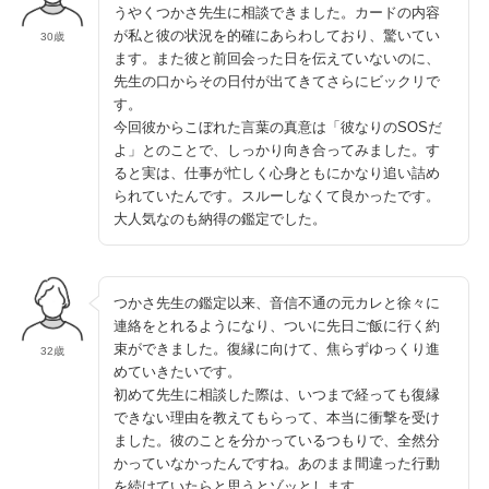
うやくつかさ先生に相談できました。カードの内容
が私と彼の状況を的確にあらわしており、驚いてい
30歳
ます。また彼と前回会った日を伝えていないのに、
先生の口からその日付が出てきてさらにビックリで
す。
今回彼からこぼれた言葉の真意は「彼なりのSOSだ
よ」とのことで、しっかり向き合ってみました。す
ると実は、仕事が忙しく心身ともにかなり追い詰め
られていたんです。スルーしなくて良かったです。
大人気なのも納得の鑑定でした。
つかさ先生の鑑定以来、音信不通の元カレと徐々に
連絡をとれるようになり、ついに先日ご飯に行く約
束ができました。復縁に向けて、焦らずゆっくり進
32歳
めていきたいです。
初めて先生に相談した際は、いつまで経っても復縁
できない理由を教えてもらって、本当に衝撃を受け
ました。彼のことを分かっているつもりで、全然分
かっていなかったんですね。あのまま間違った行動
を続けていたらと思うとゾッとします。