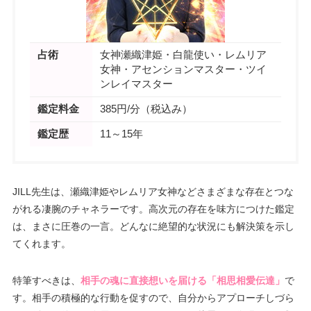
占術
女神瀬織津姫・白龍使い・レムリア
女神・アセンションマスター・ツイ
ンレイマスター
鑑定料金
385円/分（税込み）
鑑定歴
11～15年
JILL先生は、瀬織津姫やレムリア女神などさまざまな存在とつな
がれる凄腕のチャネラーです。高次元の存在を味方につけた鑑定
は、まさに圧巻の一言。どんなに絶望的な状況にも解決策を示し
てくれます。
特筆すべきは、
相手の魂に直接想いを届ける「相思相愛伝達」
で
す。相手の積極的な行動を促すので、自分からアプローチしづら