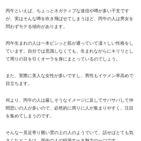
丙午といえば、ちょっとネガティブな迷信や噂が多い干支です
が、実はそんな噂を吹き飛ばせてしまうほど、丙午の人は男女を
問わずモテる傾向があります。
丙午生まれの人は一本ビシッと筋が通っていて凜々しい性格をし
ています。自分では意識しなくても、生まれながらにキリリとし
て周りの目を引くオーラを身にまとっているのでしょう。
また、実際に美人な女性が多いですし、男性もイケメン率高めで
目立ちます。
何より、丙午の人は厳しそうなイメージに反してサバサバして仲
間思いの人が多いので、必然的に周りに人が集まりやすく、注目
を集めてしまうのです。
そんな一見近寄り難い雲の上の人のようでいて、話せばとても気
さくなところは、丙午の人の特筆すべき魅力の一つです。