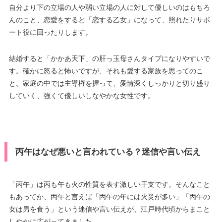
自分より下の立場の人や弱い立場の人に対して優しいのはもちろ
んのこと、恋愛をすると「恋する乙女」になって、照れたりサポ
ート役に回ったりします。
結婚すると「かかあ天下」の肝っ玉母さんタイプになりやすいで
す。確かに怒ると怖いですが、それも愛する家族を思ってのこ
と。家庭の中では主導権を握って、愛情深くしっかりと切り盛り
していく、強くて優しいしなやかな女性です。
丙午はなぜ悪いと言われている？迷信や言い伝え
「丙午」は丙も午も火の性質を表す激しい干支です。そんなこと
もあってか、丙午と言えば「丙午の年には火災が多い」「丙午の
女は男を食う」という迷信や言い伝えが、江戸時代頃からまこと
しやかに広がってきました。