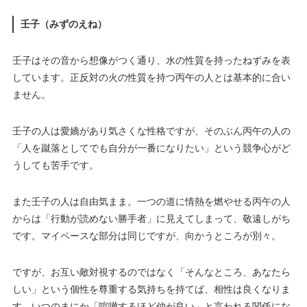
壬子（みずのえね）
壬子はその音から想像がつく通り、水の性質を持ったねずみを表
しています。正反対の火の性質を持つ丙午の人とは基本的に合い
ません。
壬子の人は愛嬌があり気さくな性格ですが、そのぶん丙午の人の
「人を蹴落としてでも自分が一番になりたい」という競争心がど
うしても苦手です。
また壬子の人は自由気まま。一つの道に情熱を燃やせる丙午の人
からは「行動が読めない勝手者」に見えてしまって、敬遠しがち
です。マイペースな部分は同じですが、向かうところが別々。
ですが、お互い敵対視するのではなく「そんなところ、あなたら
しい」という個性を尊重する気持ちを持てば、相性は良くなりま
す。いつのまにか「喧嘩するほど仲が良い」と言われる関係にな