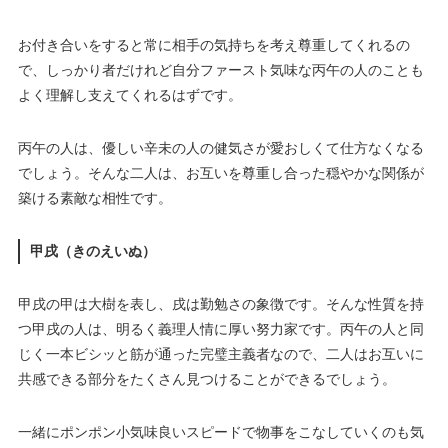
お付き合いをすると常に相手の気持ちを考え尊重してくれるの
で、しっかり者だけれど自分ファースト気味な丙午の人のことも
よく理解し支えてくれるはずです。
丙午の人は、優しい辛未の人の健気さが愛おしくて仕方なくなる
でしょう。そんな二人は、お互いを尊重し合った穏やかな関係が
築ける素敵な相性です。
甲戌（きのえいぬ）
甲戌の甲は大樹を表し、戌は勤勉さの象徴です。そんな性質を持
つ甲戌の人は、明るく義理人情に厚い努力家です。丙午の人と同
じく一本ビシッと筋が通った完璧主義者なので、二人はお互いに
共感できる部分をたくさん見つけることができるでしょう。
一緒にポンポン小気味良いスピードで物事をこなしていくのも気