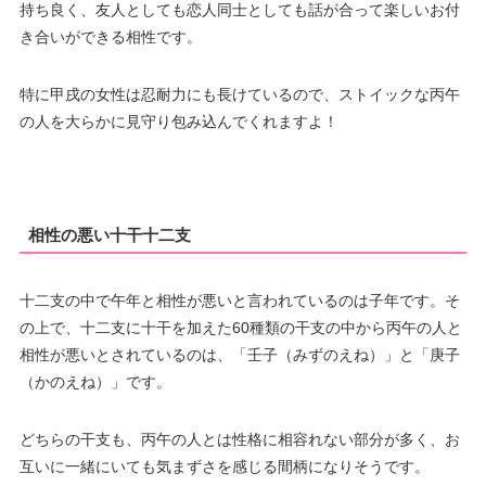
持ち良く、友人としても恋人同士としても話が合って楽しいお付
き合いができる相性です。
特に甲戌の女性は忍耐力にも長けているので、ストイックな丙午
の人を大らかに見守り包み込んでくれますよ！
相性の悪い十干十二支
十二支の中で午年と相性が悪いと言われているのは子年です。そ
の上で、十二支に十干を加えた60種類の干支の中から丙午の人と
相性が悪いとされているのは、「壬子（みずのえね）」と「庚子
（かのえね）」です。
どちらの干支も、丙午の人とは性格に相容れない部分が多く、お
互いに一緒にいても気まずさを感じる間柄になりそうです。