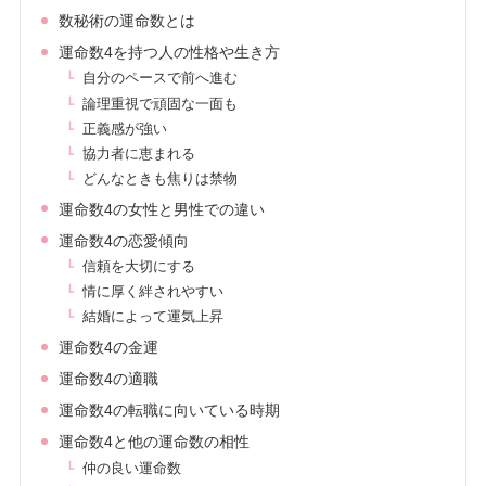
数秘術の運命数とは
運命数4を持つ人の性格や生き方
自分のペースで前へ進む
論理重視で頑固な一面も
正義感が強い
協力者に恵まれる
どんなときも焦りは禁物
運命数4の女性と男性での違い
運命数4の恋愛傾向
信頼を大切にする
情に厚く絆されやすい
結婚によって運気上昇
運命数4の金運
運命数4の適職
運命数4の転職に向いている時期
運命数4と他の運命数の相性
仲の良い運命数