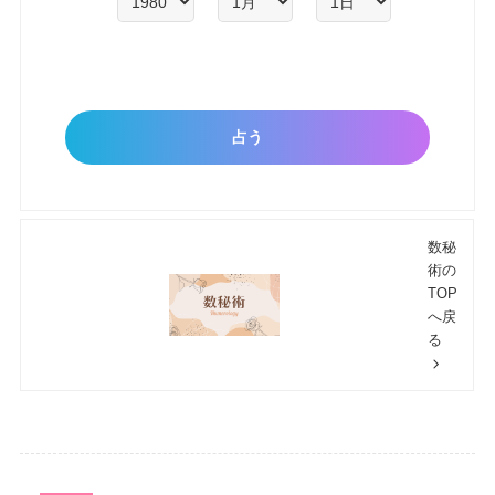
数秘
術の
TOP
へ戻
る