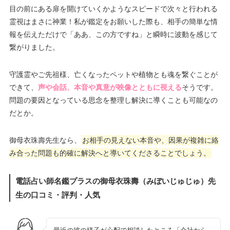
目の前にある扉を開けていくかようなスピードで次々と行われる
霊視はまさに神業！私が鑑定をお願いした際も、相手の簡単な情
報を伝えただけで「ああ、この方ですね」と瞬時に波動を感じて
繋がりました。
守護霊やご先祖様、亡くなったペットや植物とも魂を繋ぐことが
できて、
声や会話、本音や真意が映像とともに視える
そうです。
問題の要因となっている思念を整理し解決に導くことも可能なの
だとか。
御母衣珠壽先生なら、
お相手の見えない本音や、因果が複雑に絡
み合った問題も的確に解決へと導いてくださることでしょう。
電話占い師名鑑プラスの御母衣珠壽（みぼいじゅじゅ）先
生の口コミ・評判・人気