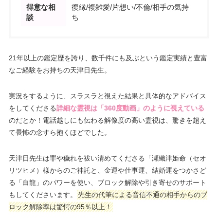
得意な相
復縁/複雑愛/片想い/不倫/相手の気持
談
ち
21年以上の鑑定歴を誇り、数千件にも及ぶという鑑定実績と豊富
なご経験をお持ちの天津日先生。
実況をするように、スラスラと視えた結果と具体的なアドバイス
をしてくださる
詳細な霊視は「360度動画」のように視えている
のだとか！電話越しにも伝わる解像度の高い霊視は、驚きを超え
て畏怖の念すら抱くほどでした。
天津日先生は罪や穢れを祓い清めてくださる「瀬織津姫命（セオ
リツヒメ）様からのご神託と、金運や仕事運、結婚運をつかさど
る「白龍」のパワーを使い、ブロック解除や引き寄せのサポート
もしてくださいます。
先生の代筆による音信不通の相手からのブ
ロック解除率は驚愕の95％以上！