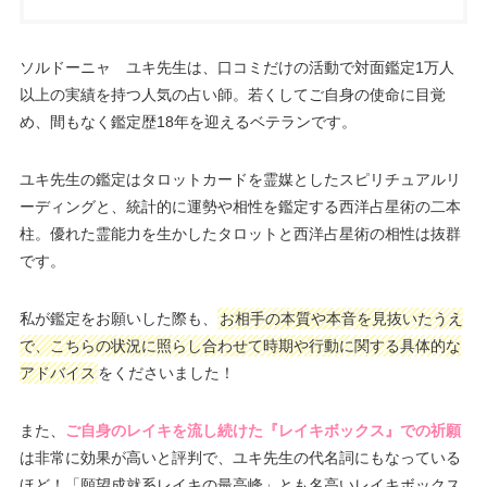
ソルドーニャ ユキ先生は、口コミだけの活動で対面鑑定1万人
以上の実績を持つ人気の占い師。若くしてご自身の使命に目覚
め、間もなく鑑定歴18年を迎えるベテランです。
ユキ先生の鑑定はタロットカードを霊媒としたスピリチュアルリ
ーディングと、統計的に運勢や相性を鑑定する西洋占星術の二本
柱。優れた霊能力を生かしたタロットと西洋占星術の相性は抜群
です。
私が鑑定をお願いした際も、
お相手の本質や本音を見抜いたうえ
で、こちらの状況に照らし合わせて時期や行動に関する具体的な
アドバイス
をくださいました！
また、
ご自身のレイキを流し続けた『レイキボックス』での祈願
は非常に効果が高いと評判で、ユキ先生の代名詞にもなっている
ほど！「願望成就系レイキの最高峰」とも名高いレイキボックス