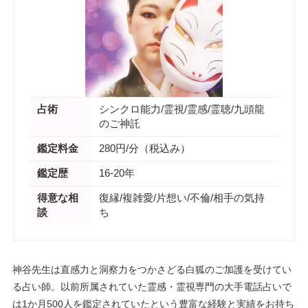
占術
シンクロ能力/霊視/霊感/霊聴/九頭龍
のご神託
鑑定料金
280円/分（税込み）
鑑定歴
16-20年
得意な相
復縁/複雑愛/片想い/不倫/相手の気持
談
ち
神谷先生は直感力と洞察力をつかさどる白狐のご加護を受けてい
る占い師。以前所属されていた霊感・霊視専門の大手電話占いで
は1か月500人を鑑定されていたという豊富な経験と実績をお持ち