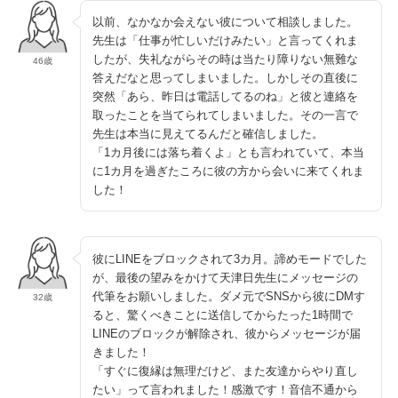
以前、なかなか会えない彼について相談しました。
先生は「仕事が忙しいだけみたい」と言ってくれま
したが、失礼ながらその時は当たり障りない無難な
46歳
答えだなと思ってしまいました。しかしその直後に
突然「あら、昨日は電話してるのね」と彼と連絡を
取ったことを当てられてしまいました。その一言で
先生は本当に見えてるんだと確信しました。
「1カ月後には落ち着くよ」とも言われていて、本当
に1カ月を過ぎたころに彼の方から会いに来てくれま
した！
彼にLINEをブロックされて3カ月。諦めモードでした
が、最後の望みをかけて天津日先生にメッセージの
代筆をお願いしました。ダメ元でSNSから彼にDMす
32歳
ると、驚くべきことに送信してからたった1時間で
LINEのブロックが解除され、彼からメッセージが届
きました！
「すぐに復縁は無理だけど、また友達からやり直し
たい」って言われました！感激です！音信不通から