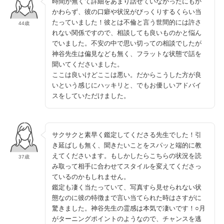
時間が無くて詳細をあまり話せていなかったにもか
かわらず、彼の口癖や状況がびっくりするくらい当
たっていました！彼とは不倫と言う世間的には許さ
44歳
れない関係ですので、相談しても良いものかと悩ん
でいました。不安の中で思い切っての相談でしたが
神谷先生は偏見なども無く、フラットな状態で話を
聞いてくださいました。
ここは良いけどここは悪い。だからこうした方が良
いという感じにハッキリと、でもお優しいアドバイ
スをしていただけました。
サクサクと素早く鑑定してくださる先生でした！引
き延ばしも無く、聞きたいことをスパッと端的に教
えてくださいます。もしかしたらこちらの状況を読
37歳
み取って相手に合わせてスタイルを変えてくださっ
ているのかもしれません。
鑑定も凄く当たっていて、写真すら見せられない状
態なのに彼の特徴まで言い当てられた時はさすがに
驚きました。神谷先生の霊感は本気で凄いです！○月
がターニングポイントのようなので、チャンスを逃