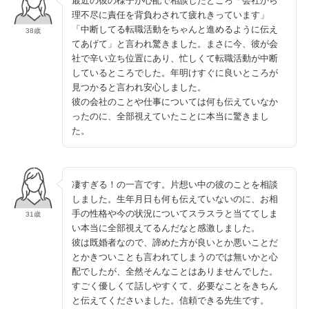
最近の彼の様子が心配で相談したところ「会社から
理不尽に責任を背負わされて疲れきっています」
「中断してる転職活動をちゃんと進めるように伝え
38歳
てあげて」と言われ驚きました。まさに今、彼が会
社で辛い立ち位置にあり、忙しくて転職活動が中断
しているところでした。年明けすぐに良いところが
見つかると言われ安心しました。
彼の会社のことや仕事については何も伝えていなか
ったのに、全部視えていたことに本当に驚きまし
た。
凄すぎる！の一言です。片想い中の彼のことを相談
しました。生年月日も何も伝えていないのに、お相
手の性格や今の状況についてスラスラと当ててしま
31歳
い本当に全部視えてるんだなと感激しました。
彼は既婚者なので、諦めた方が良いとか悪いことだ
とかきついことも言われてしまうのでは無いかと心
配でしたが、全然そんなことはありませんでした。
すごく優しくて話しやすくて、必要なことをきちん
と伝えてくださいました。信頼できる先生です。