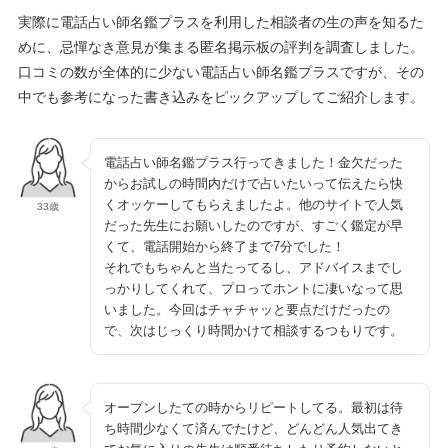
実際に電話占い師名鑑プラスを利用した相談者の生の声を知るた
めに、忌憚なき意見が集まる匿名掲示板の評判を調査しました。
口コミの数が全体的に少ない電話占い師名鑑プラスですが、その
中でも参考になった書き込みをピックアップしてご紹介します。
電話占い師名鑑プラス行ってきました！金欠だった
からお試しの時間内だけで占いたいって伝えたら快
くオッケーしてもらえましたよ。他のサイトで人気
33歳
だった先生にお願いしたのですが、すごく鑑定が早
くて、電話開始から終了まで7分でした！
それでもちゃんと当たってるし、アドバイスまでし
っかりしてくれて、プロってホントに凄いなって思
いました。今回はチャチャッと要点だけだったの
で、次はじっくり時間かけて相談するつもりです。
オープンしたての時からリピートしてる。最初は待
ち時間少なくて済んでたけど、どんどん人気出てき