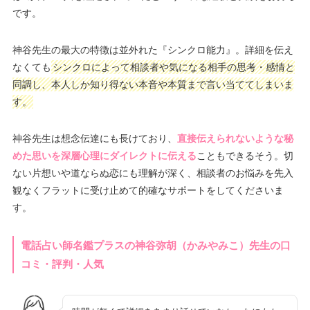
です。
神谷先生の最大の特徴は並外れた『シンクロ能力』。詳細を伝え
なくても
シンクロによって相談者や気になる相手の思考・感情と
同調し、本人しか知り得ない本音や本質まで言い当ててしまいま
す。
神谷先生は想念伝達にも長けており、
直接伝えられないような秘
めた思いを深層心理にダイレクトに伝える
こともできるそう。切
ない片想いや道ならぬ恋にも理解が深く、相談者のお悩みを先入
観なくフラットに受け止めて的確なサポートをしてくださいま
す。
電話占い師名鑑プラスの神谷弥胡（かみやみこ）先生の口
コミ・評判・人気