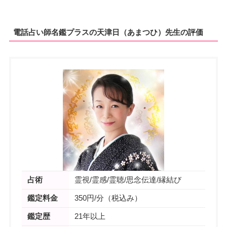
電話占い師名鑑プラスの天津日（あまつひ）先生の評価
占術
霊視/霊感/霊聴/思念伝達/縁結び
鑑定料金
350円/分（税込み）
鑑定歴
21年以上