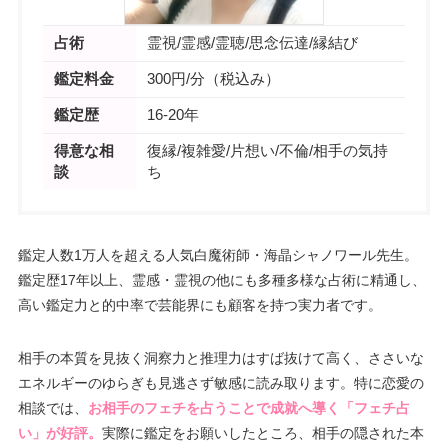
占術
霊視/霊感/霊聴/思念伝達/縁結び
鑑定料金
300円/分（税込み）
鑑定歴
16-20年
得意な相
復縁/複雑愛/片想い/不倫/相手の気持
談
ち
鑑定人数1万人を超える人気白魔術師・海晶シャノワール先生。
鑑定歴17年以上、霊感・霊視の他にも多種多様な占術に精通し、
高い鑑定力と的中率で芸能界にも顧客を持つ実力者です。
相手の本質を見抜く洞察力と推理力はすば抜けて高く、ささいな
エネルギーのゆらぎも見逃さず敏感に読み取ります。特に恋愛の
相談では、
お相手のフェチを占うことで成就へ導く「フェチ占
い」が好評。
実際に鑑定をお願いしたところ、相手の隠された本