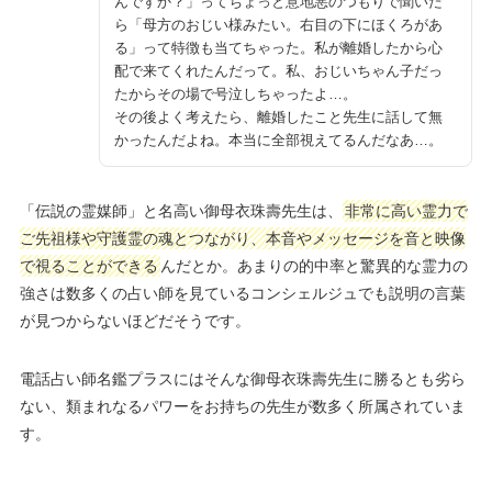
んですか？」ってちょっと意地悪のつもりで聞いた
ら「母方のおじい様みたい。右目の下にほくろがあ
る」って特徴も当てちゃった。私が離婚したから心
配で来てくれたんだって。私、おじいちゃん子だっ
たからその場で号泣しちゃったよ…。
その後よく考えたら、離婚したこと先生に話して無
かったんだよね。本当に全部視えてるんだなあ…。
「伝説の霊媒師」と名高い御母衣珠壽先生は、
非常に高い霊力で
ご先祖様や守護霊の魂とつながり、本音やメッセージを音と映像
で視ることができる
んだとか。あまりの的中率と驚異的な霊力の
強さは数多くの占い師を見ているコンシェルジュでも説明の言葉
が見つからないほどだそうです。
電話占い師名鑑プラスにはそんな御母衣珠壽先生に勝るとも劣ら
ない、類まれなるパワーをお持ちの先生が数多く所属されていま
す。