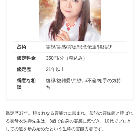
占術
霊視/霊感/霊聴/思念伝達/縁結び
鑑定料金
350円/分（税込み）
鑑定歴
21年以上
得意な相
復縁/複雑愛/片想い/不倫/相手の気持
談
ち
鑑定歴37年。類まれなる霊能力に恵まれ、伝説の霊媒師と呼ばれ
る御母衣珠壽先生は、3歳で自身の霊感に気づき、10代でプロと
しての道を歩み始めたという生粋の霊能力者です。