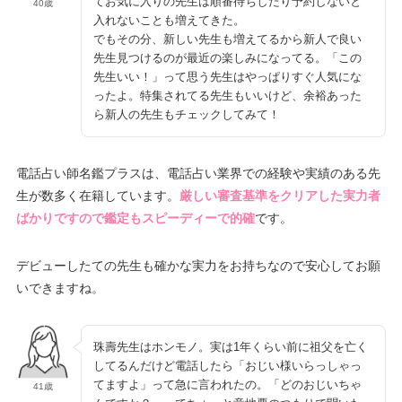
てお気に入りの先生は順番待ちしたり予約しないと
40歳
入れないことも増えてきた。
でもその分、新しい先生も増えてるから新人で良い
先生見つけるのが最近の楽しみになってる。「この
先生いい！」って思う先生はやっぱりすぐ人気にな
ったよ。特集されてる先生もいいけど、余裕あった
ら新人の先生もチェックしてみて！
電話占い師名鑑プラスは、電話占い業界での経験や実績のある先
生が数多く在籍しています。
厳しい審査基準をクリアした実力者
ばかりですので鑑定もスピーディーで的確
です。
デビューしたての先生も確かな実力をお持ちなので安心してお願
いできますね。
珠壽先生はホンモノ。実は1年くらい前に祖父を亡く
してるんだけど電話したら「おじい様いらっしゃっ
てますよ」って急に言われたの。「どのおじいちゃ
41歳