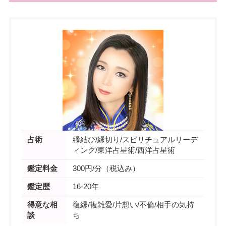
占術
縁結び/縁切り/スピリチュアルリーデ
ィング/東洋占星術/西洋占星術
鑑定料金
300円/分（税込み）
鑑定歴
16-20年
得意な相
復縁/複雑愛/片想い/不倫/相手の気持
談
ち