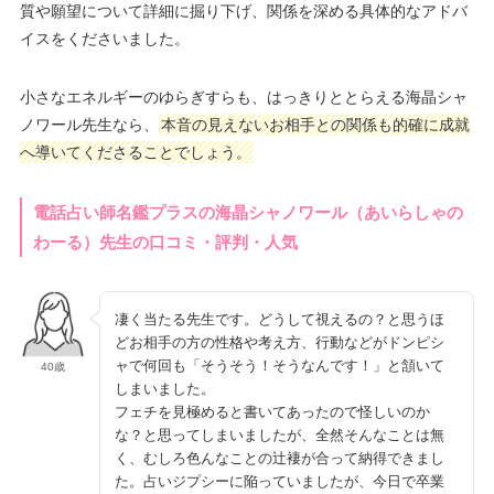
質や願望について詳細に掘り下げ、関係を深める具体的なアドバ
イスをくださいました。
小さなエネルギーのゆらぎすらも、はっきりととらえる海晶シャ
ノワール先生なら、
本音の見えないお相手との関係も的確に成就
へ導いてくださることでしょう。
電話占い師名鑑プラスの海晶シャノワール（あいらしゃの
わーる）先生の口コミ・評判・人気
凄く当たる先生です。どうして視えるの？と思うほ
どお相手の方の性格や考え方、行動などがドンピシ
ャで何回も「そうそう！そうなんです！」と頷いて
40歳
しまいました。
フェチを見極めると書いてあったので怪しいのか
な？と思ってしまいましたが、全然そんなことは無
く、むしろ色んなことの辻褄が合って納得できまし
た。占いジプシーに陥っていましたが、今日で卒業