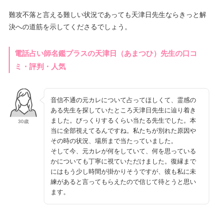
難攻不落と言える難しい状況であっても天津日先生ならきっと解
決への道筋を示してくださるでしょう。
電話占い師名鑑プラスの天津日（あまつひ）先生の口コ
ミ・評判・人気
音信不通の元カレについて占ってほしくて、霊感の
ある先生を探していたところ天津日先生に辿り着き
ました。びっくりするくらい当たる先生でした。本
30歳
当に全部視えてるんですね。私たちが別れた原因や
その時の状況、場所まで当たっていました。
そして今、元カレが何をしていて、何を思っている
かについても丁寧に視ていただけました。復縁まで
にはもう少し時間が掛かりそうですが、彼も私に未
練があると言ってもらえたので信じて待とうと思い
ます。