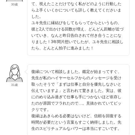
て、視えたことだけでなく私がどのように行動した
30歳
ら上手くいくかについても詳しく教えてくださいま
した。
ユキ先生に縁結びをしてもらってからというもの、
彼と2人で出かける回数が増え、どんどん距離が近づ
いていき、なんと昨日告白されて付き合うことにな
りました！3年間片想いでしたが、ユキ先生に相談し
たら、とんとん拍子に進みました！
復縁について相談しました。鑑定が始まってすぐ、
先生が私のハイヤーセルフからのメッセージを受け
取ったそうで「まずは仕事と自分を優先しなさいと
31歳
伝えていますよ」と言われて驚きました。実は、彼
にのめり込み過ぎて仕事も手につかないほど依存し
たのが原因でフラれたので…。見抜かれていてビッ
クリです。
復縁はあきらめる必要はないけど、信頼を回復する
時間が必要だという言葉もすごく納得しました。先
生のスピリチュアルなパワーは本当にすごいです。