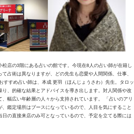
小松店の3階にある占いの館です。今現在8人の占い師が在籍し
って占術は異なりますが、どの先生も恋愛や人間関係、仕事、
おすすめ占い師は、本成 更羽（ほんじょうさわ）先生。タロッ
操り、的確な結果とアドバイスを導き出します。対人関係や改
て、幅広い年齢層の人々から支持されています。 「占いのアリ
が、鑑定場所はブースになっているので、人目を気にすること
当日の直接来店のみ可となっているので、予定を立てる際には