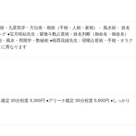
術・九星気学・方位術・相術（手相・人相・家相）・ 風水術・ 姓名
グ ●宝月咲結先生：紫微斗数占星術・姓名判断（御命名・御改名）
・風水・周期学・数秘術 ●桜西花緒先生：宿曜占星術・手相・オラク
とに異なります
鑑定 20分程度 3,300円 ●アリーナ鑑定 30分程度 5,500円 ●しっかり