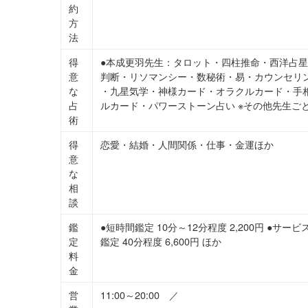
約
方
法
得
●本成更羽先生：タロット・四柱推命・西洋占星
意
判断・リソマンシー・数秘術・易・カウンセリン
な
・九星気学・神様カード・オラクルカード・手相
占
ルカード・パワーストーン占い ※その他先生ご
術
得
恋愛・結婚・人間関係・仕事・金運ほか
意
な
相
談
鑑
●短時間鑑定 10分～12分程度 2,200円 ●サービス
定
鑑定 40分程度 6,600円 ほか
料
金
営
11:00～20:00 ／