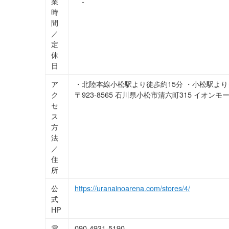
業
-
時
間
／
定
休
日
ア
・北陸本線小松駅より徒歩約15分 ・小松駅
ク
〒923-8565 石川県小松市清六町315 イオン
セ
ス
方
法
／
住
所
公
https://uranainoarena.com/stores/4/
式
HP
電
090-4931-5190