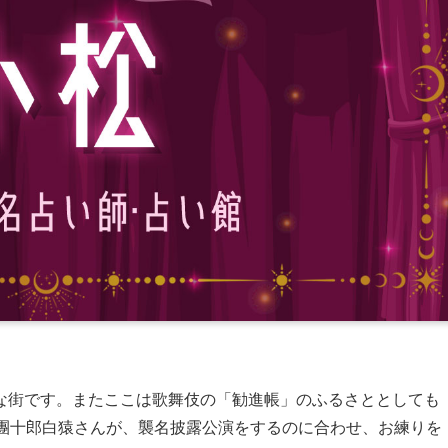
な街です。またここは歌舞伎の「勧進帳」のふるさととしても
川團十郎白猿さんが、襲名披露公演をするのに合わせ、お練りを