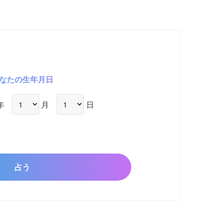
なたの生年月日
年
月
日