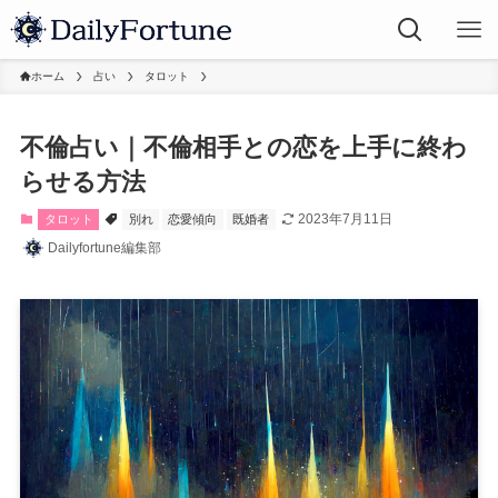
ホーム
占い
タロット
不倫占い｜不倫相手との恋を上手に終わ
らせる方法
2023年7月11日
タロット
別れ
恋愛傾向
既婚者
Dailyfortune編集部