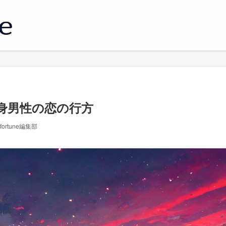
身男性の恋の行方
yfortune編集部