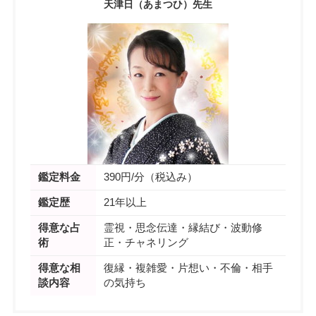
天津日（あまつひ）先生
鑑定料金
390円/分（税込み）
鑑定歴
21年以上
得意な占
霊視・思念伝達・縁結び・波動修
術
正・チャネリング
得意な相
復縁・複雑愛・片想い・不倫・相手
談内容
の気持ち