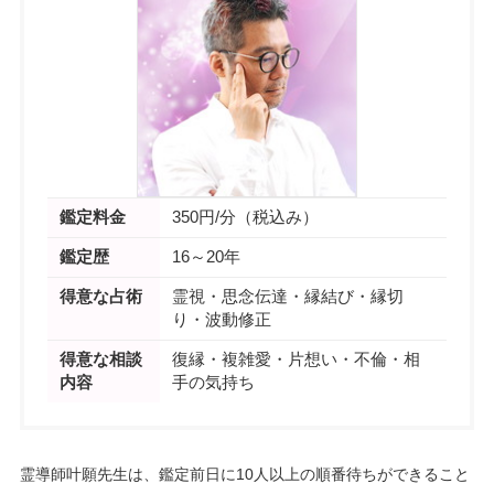
鑑定料金
350円/分（税込み）
鑑定歴
16～20年
得意な占術
霊視・思念伝達・縁結び・縁切
り・波動修正
得意な相談
復縁・複雑愛・片想い・不倫・相
内容
手の気持ち
霊導師叶願先生は、鑑定前日に10人以上の順番待ちができること