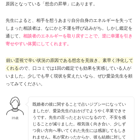
原因となっている「想念の昇華」にあります。
先生によると、相手を想うあまり自分自身のエネルギーを失って
しまった相談者は、なにかと不運を呼び込みがち。しかし鑑定を
通じて、
相談者のエネルギーを取り戻すことで、逆に幸運を引き
寄せやすい体質にしてくれます。
鋭い霊視で辛い状況の原因である想念を見抜き、素早く浄化して
くれる
ので、口コミでは1回の鑑定でも効果を実感している人が
いました。少しでも早く現状を変えたいなら、ぜひ愛染先生を頼
ってみてください。
既婚者の彼に関することで占いジプシーになってい
ましたが、愛染先生のおかげでようやく卒業できそ
うです。先生の言ったとおりになるので、不安を感
35歳
じることが減りました。根気強く向き合い、少しず
つ良い方向へ導いてくれた先生には感謝してもしき
れません。私が変わったからか、彼も結婚に対して