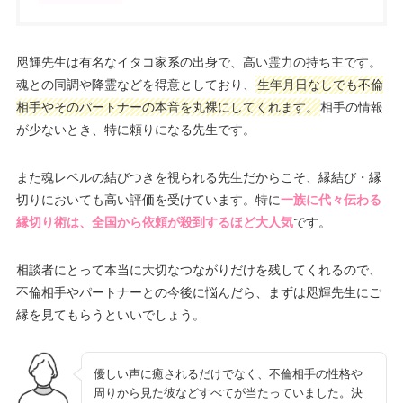
咫輝先生は有名なイタコ家系の出身で、高い霊力の持ち主です。
魂との同調や降霊などを得意としており、
生年月日なしでも不倫
相手やそのパートナーの本音を丸裸にしてくれます。
相手の情報
が少ないとき、特に頼りになる先生です。
また魂レベルの結びつきを視られる先生だからこそ、縁結び・縁
切りにおいても高い評価を受けています。特に
一族に代々伝わる
縁切り術は、全国から依頼が殺到するほど大人気
です。
相談者にとって本当に大切なつながりだけを残してくれるので、
不倫相手やパートナーとの今後に悩んだら、まずは咫輝先生にご
縁を見てもらうといいでしょう。
優しい声に癒されるだけでなく、不倫相手の性格や
周りから見た彼などすべてが当たっていました。決