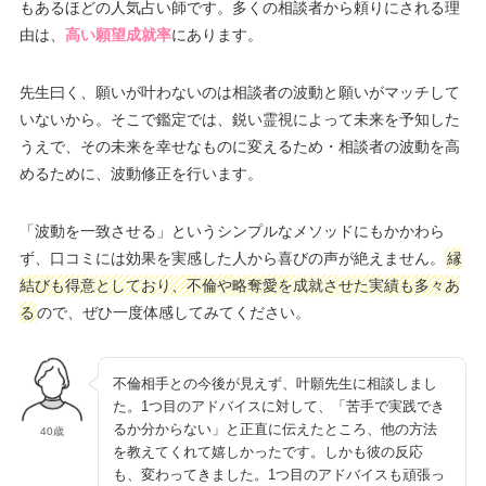
もあるほどの人気占い師です。多くの相談者から頼りにされる理
由は、
高い願望成就率
にあります。
先生曰く、願いが叶わないのは相談者の波動と願いがマッチして
いないから。そこで鑑定では、鋭い霊視によって未来を予知した
うえで、その未来を幸せなものに変えるため・相談者の波動を高
めるために、波動修正を行います。
「波動を一致させる」というシンプルなメソッドにもかかわら
ず、口コミには効果を実感した人から喜びの声が絶えません。
縁
結びも得意としており、不倫や略奪愛を成就させた実績も多々あ
る
ので、ぜひ一度体感してみてください。
不倫相手との今後が見えず、叶願先生に相談しまし
た。1つ目のアドバイスに対して、「苦手で実践でき
るか分からない」と正直に伝えたところ、他の方法
40歳
を教えてくれて嬉しかったです。しかも彼の反応
も、変わってきました。1つ目のアドバイスも頑張っ