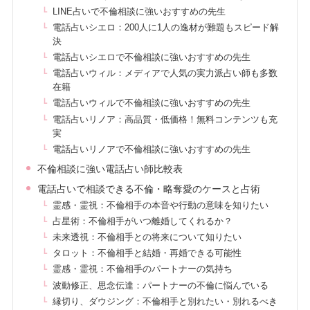
LINE占いで不倫相談に強いおすすめの先生
電話占いシエロ：200人に1人の逸材が難題もスピード解
決
電話占いシエロで不倫相談に強いおすすめの先生
電話占いウィル：メディアで人気の実力派占い師も多数
在籍
電話占いウィルで不倫相談に強いおすすめの先生
電話占いリノア：高品質・低価格！無料コンテンツも充
実
電話占いリノアで不倫相談に強いおすすめの先生
不倫相談に強い電話占い師比較表
電話占いで相談できる不倫・略奪愛のケースと占術
霊感・霊視：不倫相手の本音や行動の意味を知りたい
占星術：不倫相手がいつ離婚してくれるか？
未来透視：不倫相手との将来について知りたい
タロット：不倫相手と結婚・再婚できる可能性
霊感・霊視：不倫相手のパートナーの気持ち
波動修正、思念伝達：パートナーの不倫に悩んでいる
縁切り、ダウジング：不倫相手と別れたい・別れるべき