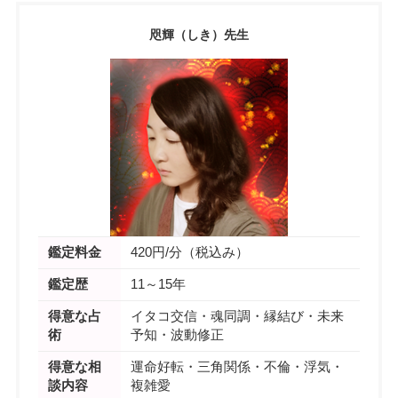
咫輝（しき）先生
鑑定料金
420円/分（税込み）
鑑定歴
11～15年
得意な占
イタコ交信・魂同調・縁結び・未来
術
予知・波動修正
得意な相
運命好転・三角関係・不倫・浮気・
談内容
複雑愛