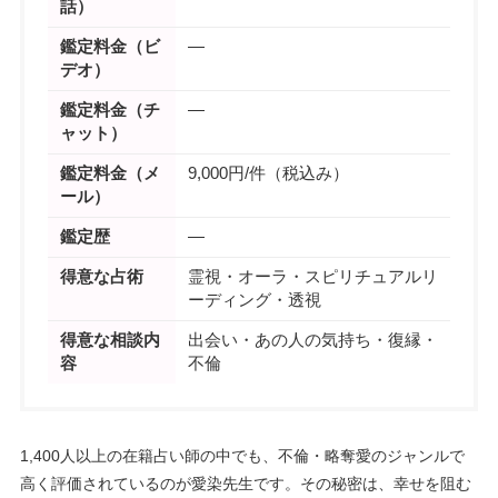
話）
鑑定料金（ビ
―
デオ）
鑑定料金（チ
―
ャット）
鑑定料金（メ
9,000円/件（税込み）
ール）
鑑定歴
―
得意な占術
霊視・オーラ・スピリチュアルリ
ーディング・透視
得意な相談内
出会い・あの人の気持ち・復縁・
容
不倫
1,400人以上の在籍占い師の中でも、不倫・略奪愛のジャンルで
高く評価されているのが愛染先生です。その秘密は、幸せを阻む