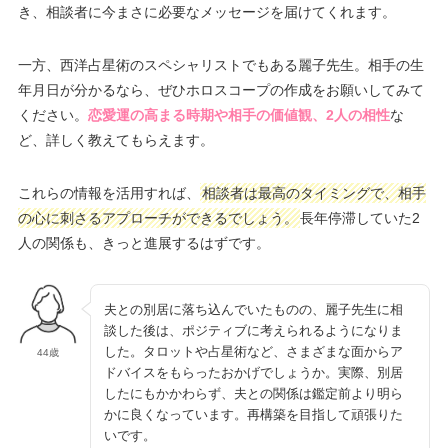
き、相談者に今まさに必要なメッセージを届けてくれます。
一方、西洋占星術のスペシャリストでもある麗子先生。相手の生
年月日が分かるなら、ぜひホロスコープの作成をお願いしてみて
ください。
恋愛運の高まる時期や相手の価値観、2人の相性
な
ど、詳しく教えてもらえます。
これらの情報を活用すれば、
相談者は最高のタイミングで、相手
の心に刺さるアプローチができるでしょう。
長年停滞していた2
人の関係も、きっと進展するはずです。
夫との別居に落ち込んでいたものの、麗子先生に相
談した後は、ポジティブに考えられるようになりま
した。タロットや占星術など、さまざまな面からア
44歳
ドバイスをもらったおかげでしょうか。実際、別居
したにもかかわらず、夫との関係は鑑定前より明ら
かに良くなっています。再構築を目指して頑張りた
いです。