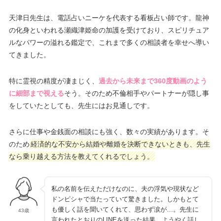
天津日先生は、電話占いニーケを代表する看板占い師です。龍神
の化身といわれる瀬織津姫命の加護を受けており、スピリチュア
ルなパワーの溢れる鑑定で、これまで多くの相談者を幸せへ導い
てきました。
特に霊視の精度が凄まじく、
過去から未来まで360度動画のよう
に細部まで視える
そう。そのため不倫相手やパートナーが隠し事
をしていたとしても、先生にはお見通しです。
さらに仕事や金銭面の相談にも強く、数々の実績があります。そ
のため
経済的な不安から結婚や離婚を決断できないときも、先生
なら乗り越える方法を教えてくれるでしょう。
私の名前を伝えただけなのに、夫の浮気や現状など
ドンピシャで当たっていて驚きました。しかもとて
も優しく話を聞いてくれて、思わず涙が…。先生に
43歳
言われたとおりのLINEを送った結果、ようやく話し