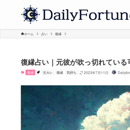
ホーム
占い
復縁
復縁占い｜元彼が吹っ切れている
復縁
元カレ
復縁
気持ち
2023年7月11日
Dailyf