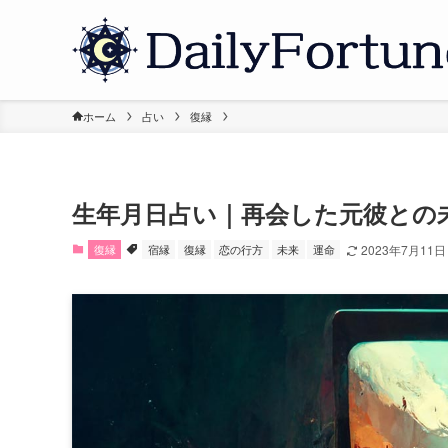
ホーム
占い
復縁
生年月日占い｜再会した元彼との
復縁
宿縁
復縁
恋の行方
未来
運命
2023年7月11日