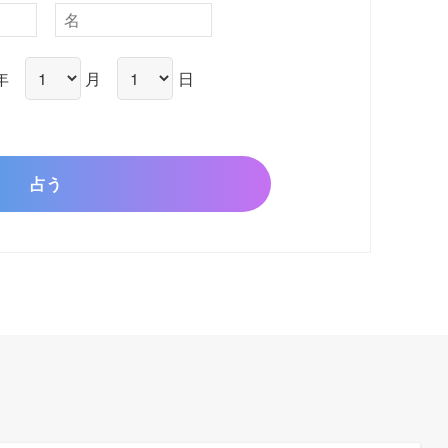
年
月
日