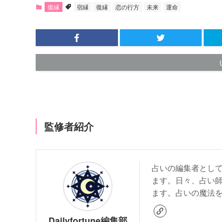
復縁
宿縁
復縁
恋の行方
未来
運命
監修者紹介
占いの編集者とし
ます。日々、占い
ます。占いの魔法
Dailyfortune編集部