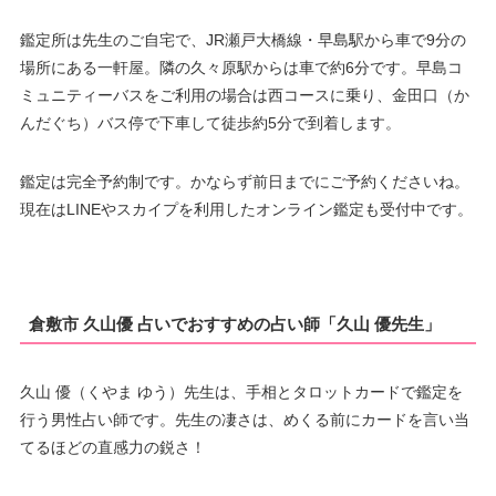
鑑定所は先生のご自宅で、JR瀬戸大橋線・早島駅から車で9分の
場所にある一軒屋。隣の久々原駅からは車で約6分です。早島コ
ミュニティーバスをご利用の場合は西コースに乗り、金田口（か
んだぐち）バス停で下車して徒歩約5分で到着します。
鑑定は完全予約制です。かならず前日までにご予約くださいね。
現在はLINEやスカイプを利用したオンライン鑑定も受付中です。
倉敷市 久山優 占いでおすすめの占い師「久山 優先生」
久山 優（くやま ゆう）先生は、手相とタロットカードで鑑定を
行う男性占い師です。先生の凄さは、めくる前にカードを言い当
てるほどの直感力の鋭さ！