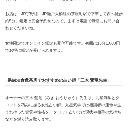
お店は、JR宇野線・JR瀬戸大橋線の茶屋町駅で下車して西へ徒歩
約5分。鑑定は完全予約制なので、まずは電話で気軽にお問い合
わせくださいね。
女性限定でオンライン鑑定も受付可能です。初回は15分1,000円
でお得に鑑定が受けられますよ。
易labo倉敷茶房でおすすめの占い師「三木 鶯竜先生」
オーナーの三木 鶯竜（みき おうりゅう）先生は、九星気学とタ
ロットを巧みに操る女性占い師。九星気学では相談者の運命や生
まれ持った資質や性格を、タロット占いでは現状や相手の気持ち
などを鋭く読み取ります。