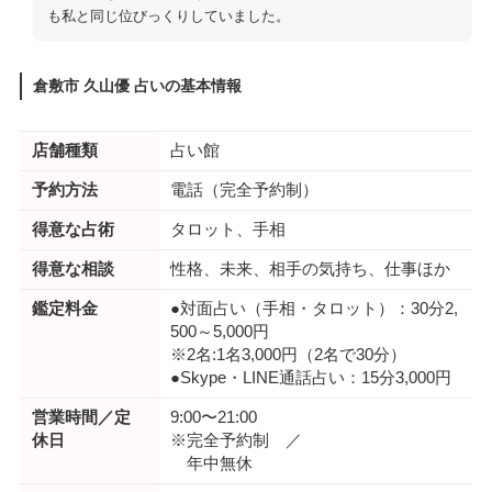
も私と同じ位びっくりしていました。
倉敷市 久山優 占いの基本情報
店舗種類
占い館
予約方法
電話（完全予約制）
得意な占術
タロット、手相
得意な相談
性格、未来、相手の気持ち、仕事ほか
鑑定料金
●対面占い（手相・タロット）：30分2,
500～5,000円
※2名:1名3,000円（2名で30分）
●Skype・LINE通話占い：15分3,000円
営業時間／定
9:00〜21:00
休日
※完全予約制 ／
年中無休