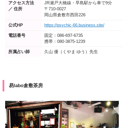
アクセス方法
JR瀬戸大橋線・早島駅から車で9分
／ 住所
〒710-0027
岡山県倉敷市西田226
公式HP
https://psychic-66.business.site/
電話番号
固定：086-697-6735
携帯：080-3875-1239
所属占い師
久山 優（くやま ゆう）先生
易labo倉敷茶房