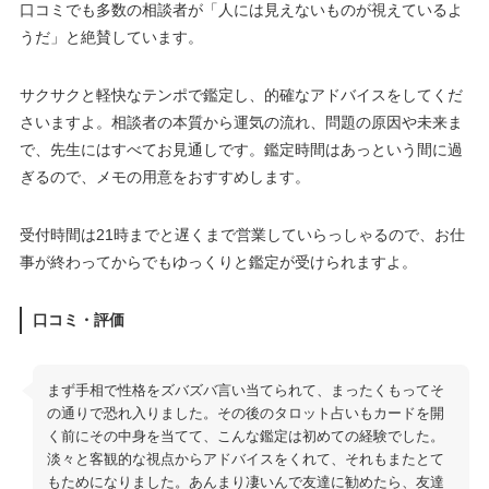
口コミでも多数の相談者が「人には見えないものが視えているよ
うだ」と絶賛しています。
サクサクと軽快なテンポで鑑定し、的確なアドバイスをしてくだ
さいますよ。相談者の本質から運気の流れ、問題の原因や未来ま
で、先生にはすべてお見通しです。鑑定時間はあっという間に過
ぎるので、メモの用意をおすすめします。
受付時間は21時までと遅くまで営業していらっしゃるので、お仕
事が終わってからでもゆっくりと鑑定が受けられますよ。
口コミ・評価
まず手相で性格をズバズバ言い当てられて、まったくもってそ
の通りで恐れ入りました。その後のタロット占いもカードを開
く前にその中身を当てて、こんな鑑定は初めての経験でした。
淡々と客観的な視点からアドバイスをくれて、それもまたとて
もためになりました。あんまり凄いんで友達に勧めたら、友達