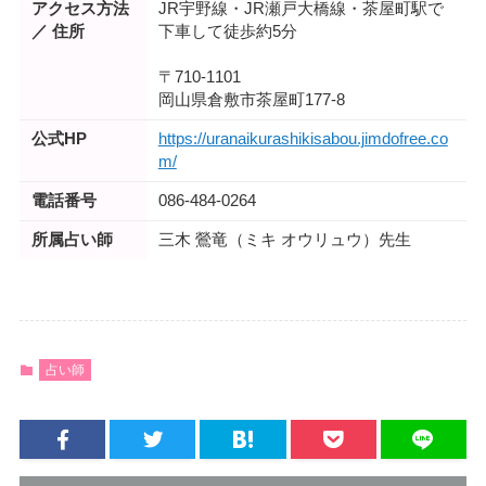
アクセス方法
JR宇野線・JR瀬戸大橋線・茶屋町駅で
／ 住所
下車して徒歩約5分
〒710-1101
岡山県倉敷市茶屋町177-8
公式HP
https://uranaikurashikisabou.jimdofree.co
m/
電話番号
086-484-0264
所属占い師
三木 鶯竜（ミキ オウリュウ）先生
占い師