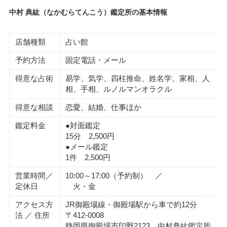
中村 典紘（なかむらてんこう）鑑定所の基本情報
店舗種類
占い館
予約方法
固定電話・メール
得意な占術
易学、気学、四柱推命、姓名学、家相、人
相、手相、ルノルマンオラクル
得意な相談
恋愛、結婚、仕事ほか
鑑定料金
●対面鑑定
15分 2,500円
●メール鑑定
1件 2,500円
営業時間／
10:00～17:00（予約制） ／
定休日
火・金
アクセス方
JR御殿場線・御殿場駅から車で約12分
法 ／ 住所
〒412-0008
静岡県御殿場市印野2123 中村典紘鑑定所