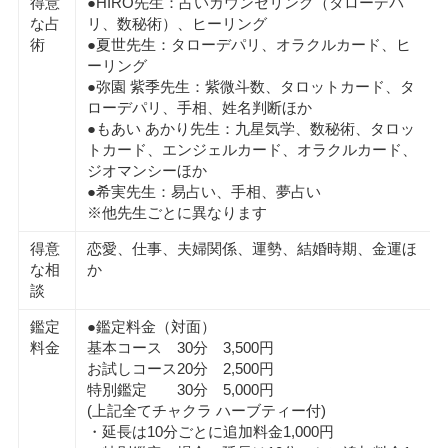
得意
●HIRO先生：占いカウンセリング（タローデパ
な占
リ、数秘術）、ヒーリング
術
●夏世先生：タローデパリ、オラクルカード、ヒ
ーリング
●弥園 紫季先生：紫微斗数、タロットカード、タ
ローデパリ、手相、姓名判断ほか
●もあい あかり先生：九星気学、数秘術、タロッ
トカード、エンジェルカード、オラクルカード、
ジオマンシーほか
●希実先生：易占い、手相、夢占い
※他先生ごとに異なります
得意
恋愛、仕事、夫婦関係、運勢、結婚時期、金運ほ
な相
か
談
鑑定
●鑑定料金（対面）
料金
基本コース 30分 3,500円
お試しコース20分 2,500円
特別鑑定 30分 5,000円
(上記全てチャクラ ハーブティー付)
・延長は10分ごとに追加料金1,000円