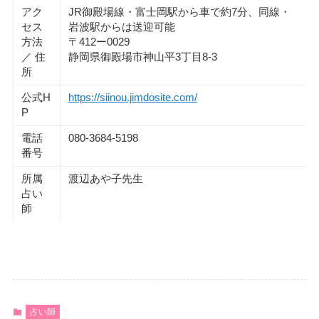
アク
JR御殿場線・富士岡駅から車で約7分、同線・
セス
岩波駅からは送迎可能
方法
〒412ー0029
／ 住
静岡県御殿場市神山平3丁目8-3
所
公式H
https://siinou.jimdosite.com/
P
電話
080-3684-5198
番号
所属
渡辺あや子先生
占い
師
占い師