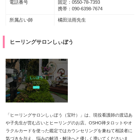
電話番号
固定：0550-78-7393
携帯：090-6398-7674
所属占い師
橘田法雨先生
ヒーリングサロンしぃぼう
「ヒーリングサロンしぃぼう（宝叶）」は、現役看護師の渡辺あ
や子先生が営む占いとヒーリングのお店。OSHO禅タロットやオ
ラクルカードを使った鑑定ではカウンセリングを兼ねて相談者に
気づきを与え、悩みの解消・解決へと優しく導いてくださいま