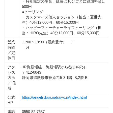
・特別鑑定の場合、延長は10分ごとに追加料金1,
500円
●ヒーリング
・カスタマイズ個人セッション（担当：夏世先
生）40分12,000円、60分15,000円
・ハッピーフューチャーライフヒーリング（担
当：HIRO先生）40分12,000円、60分15,000円
営業
11:00〜19:30（最終受付） ／
時間
月
／定
休日
アク
JR御殿場線・御殿場駅から徒歩約7分
セス
〒412-0043
方法
静岡県御殿場市萩原715-3 1階- B,2階-B
／ 住
所
公式
https://angelsdoor.natsuyo.jp/index.html
HP
電話
0550-82-7687