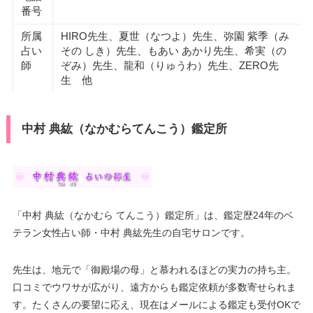
番号
所属
HIRO先生、夏世（なつよ）先生、弥園 紫季（み
占い
その しき）先生、もあい あかり先生、希実（の
師
ぞみ）先生、龍和（りゅうわ）先生、ZERO先
生 他
中村 典紘（なかむらてんこう）鑑定所
「中村 典紘（なかむら てんこう）鑑定所」は、鑑定歴24年のベ
テラン女性占い師・中村 典紘先生の自宅サロンです。
先生は、地元で「御殿場の母」と慕われるほどの実力の持ち主。
口コミでウワサが広がり、遠方からも鑑定依頼が多数寄せられま
す。たくさんの要望に応え、現在はメールによる鑑定も受付OKで