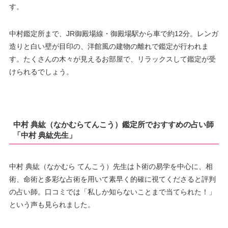
す。
中村鑑定所まで、JR御殿場線・御殿場駅から車で約12分。レンガ
造りと白い壁が目印の、洋館風の建物の離れで鑑定が行われま
す。たくさんの木々が見えるお部屋で、リラックスして鑑定が受
けられるでしょう。
中村 典紘（なかむらてんこう）鑑定所でおすすめの占い師
「中村 典紘先生」
中村 典紘（なかむら てんこう）先生は卜術の易学を中心に、相
術、命術と多彩な占術を用いて素早く的確に視てくださると評判
の占い師。口コミでは「私しか知らないことまで当てられた！」
という声も見られました。