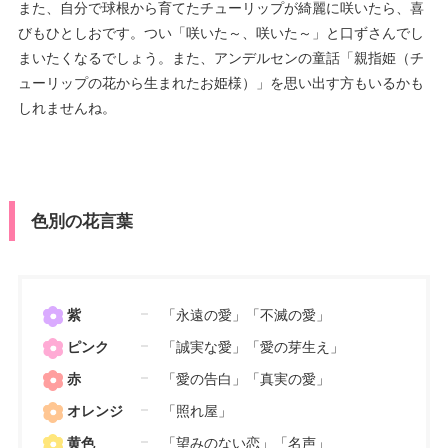
また、自分で球根から育てたチューリップが綺麗に咲いたら、喜
びもひとしおです。つい「咲いた～、咲いた～」と口ずさんでし
まいたくなるでしょう。また、アンデルセンの童話「親指姫（チ
ューリップの花から生まれたお姫様）」を思い出す方もいるかも
しれませんね。
色別の花言葉
紫
「永遠の愛」「不滅の愛」
ピンク
「誠実な愛」「愛の芽生え」
赤
「愛の告白」「真実の愛」
オレンジ
「照れ屋」
黄色
「望みのない恋」「名声」