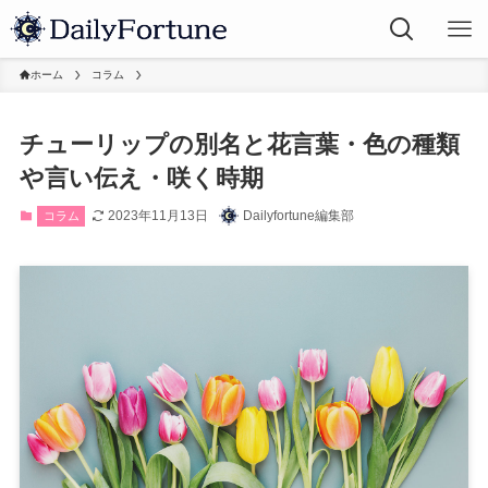
ホーム
コラム
チューリップの別名と花言葉・色の種類
や言い伝え・咲く時期
2023年11月13日
Dailyfortune編集部
コラム