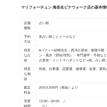
マリフォーチュン 海老名ビナウォーク店の基本情
店舗
占い館
種類
予約
各占い師ごとメールなど
方法
得意
●バフィー紗唯先生：西洋占星術・紫微斗数
な占
ン・風水（巒頭/理気）・奇門遁甲・手相など
術
占星術・インドマハダジャなど ※他、占い師
得意
性格、仕事運、恋愛運、健康運、金運、運気
な相
談
鑑定
20分3,000円（税抜）より
料金
営業
12:00～20:00 ／
時間
なし