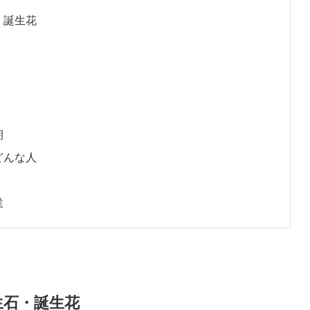
・誕生花
期
どんな人
業
生石・誕生花