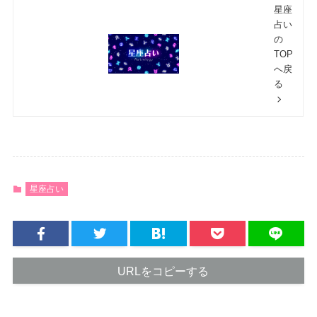
星座
占い
の
TOP
へ戻
る
星座占い
URLをコピーする