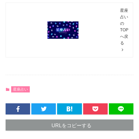
星座
占い
の
TOP
へ戻
る
星座占い
URLをコピーする