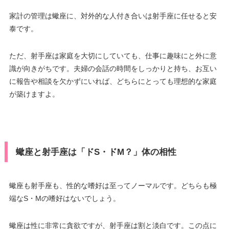
家計の管理は蠍座に、対外的な人付き合いは射手座に任せると安
泰です。
ただ、射手座は家庭を大切にしていても、仕事に趣味にと外に意
識が向きがちです。夫婦の会話の時間をしっかりと持ち、お互い
に報告や相談を欠かずにいれば、どちらにとっても理想的な家庭
が築けますよ。
蠍座と射手座は「ドS・ドM？」体の相性
蠍座も射手座も、性的な嗜好は至ってノーマルです。どちらも極
端なS・Mの嗜好はないでしょう。
蠍座は性に非常に貪欲ですが、射手座は割と淡白です。この点に