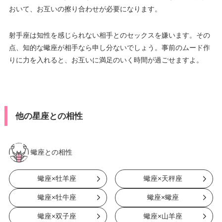
おいて、お互いの擦り合わせが必要になります。
射手座は知性を感じられない相手とのセックスを嫌います。その
点、知的な蠍座が相手なら申し分ないでしょう。事前のムード作
りに力を入れると、お互いに満足のいく時間が過ごせますよ。
他の星座との相性
蠍座との相性
蠍座×牡羊座
蠍座×天秤座
蠍座×牡牛座
蠍座×蠍座
蠍座×双子座
蠍座×山羊座