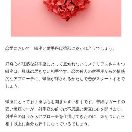
恋愛において、蠍座と射手座は強烈に惹かれ合うでしょう。
好奇心が旺盛な射手座にとって底知れないミステリアスさをもつ
蠍座は、興味の尽きない相手です。恋の狩人の射手座からの情熱
的なアプローチに、蠍座が絆されるかたちで恋がスタートするで
しょう。
蠍座にとって射手座は心を開きやすい相手です。普段はガードの
固い蠍座ですが、射手座の前では不思議と素直に心を開けます。
射手座のほうからアプローチを仕掛けてきたのに、気がついたら
相手以上に自分も夢中になっているでしょう。