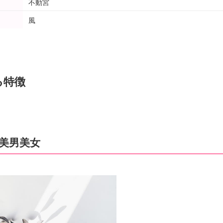
不動宮
風
る特徴
美男美女