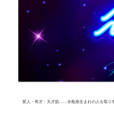
変人・奇才・天才肌……水瓶座生まれの人を取り