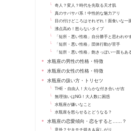
奇人？変人？時代を先取る天才肌
真のサバサバ系！中性的な魅力アリ
目の付けどころはそれぞれ！面食いな一
沸点高め！怒らないタイプ
「短所・悪い性格」自分勝手と思われや
「短所・悪い性格」団体行動が苦手
「短所・悪い性格」飽きっぽい一面もあ
水瓶座の男性の性格・特徴
水瓶座の女性の性格・特徴
水瓶座の扱い方・トリセツ
THE・自由人！大らかな付き合いが吉
無理強いはNG！大人数に困惑
水瓶座が嫌いなこと
水瓶座を怒らせるとどうなる？
水瓶座の恋愛傾向・恋をすると……？
意外？ヤキモチ焼き＆寂しがり