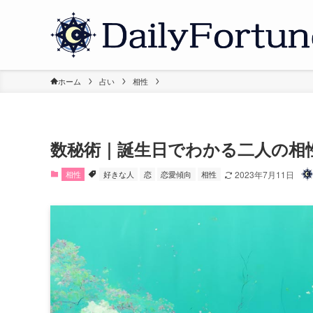
ホーム
占い
相性
数秘術｜誕生日でわかる二人の相
相性
好きな人
恋
恋愛傾向
相性
2023年7月11日