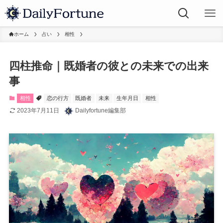
ホーム
占い
相性
四柱推命｜既婚者の彼との未来での出来
事
相性
恋の行方
既婚者
未来
生年月日
相性
2023年7月11日
Dailyfortune編集部